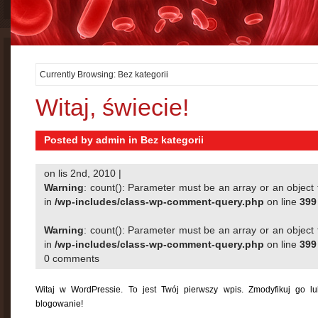
Currently Browsing: Bez kategorii
Witaj, świecie!
Posted by
admin
in
Bez kategorii
on lis 2nd, 2010 |
Warning
: count(): Parameter must be an array or an object
in
/wp-includes/class-wp-comment-query.php
on line
399
Warning
: count(): Parameter must be an array or an object
in
/wp-includes/class-wp-comment-query.php
on line
399
0 comments
Witaj w WordPressie. To jest Twój pierwszy wpis. Zmodyfikuj go lu
blogowanie!